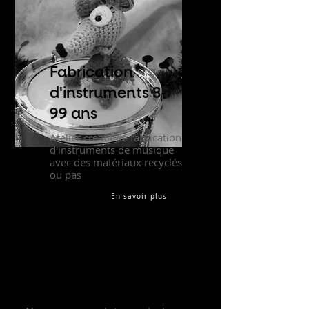
Fabrication
d'instruments
3-
99 ans
Atelier créatif de fabrication
d'instruments de musique
avec des matériaux recyclés
ou pas
En savoir plus