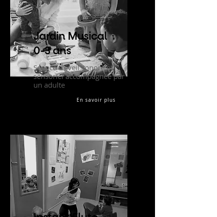
Jardin Musical
0-3 ans
Séance d'éveil sonore et
sensoriel accompagnée par
un adulte
En savoir plus