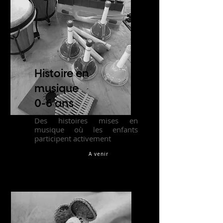
Histoire en
musique
0-6 ans
Des histoires mises en
musique où les enfants
participent activement
A venir