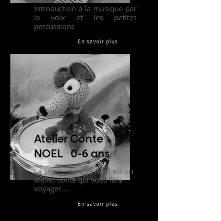
Introduction à la musique par
la voix et les petites
percussions
En savoir plus
Atelier Conte
NOEL 0-6 ans
La souris du Père Noel est un
atelier conte qui vous fera
voyager....
En savoir plus