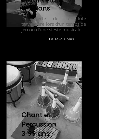
Instant Flute
0-99 ans
Découverte de la flûte
traversière lors d'un temps de
jeu ou d'une sieste musicale
En savoir plus
Chant et
Percussion
3-99 ans