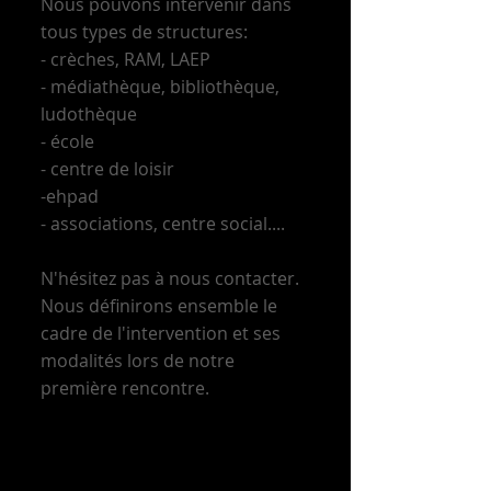
Nous pouvons intervenir dans
tous types de structures:
- crèches, RAM, LAEP
- médiathèque, bibliothèque,
ludothèque
- école
- centre de loisir
-ehpad
- associations, centre social....
N'hésitez pas à nous contacter.
Nous définirons ensemble le
cadre de l'intervention et ses
modalités lors de notre
première rencontre.