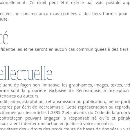
sonnellement. Ce droit peut être exercé par voie postale a
lectées ne sont en aucun cas confiées à des tiers hormis pour 
aute.
té
fidentielles et ne seront en aucun cas communiquées à des tiers
ellectuelle
luant, de façon non limitative, les graphismes, images, textes, vid
orme sont la propriété exclusive de Recreamusic à l’exceptio
tenaires ou auteurs.
odification, adaptation, retransmission ou publication, même parti
d exprès par écrit de Recreamusic. Cette représentation ou repro
ctionnée par les articles L.3335-2 et suivants du Code de la proprié
 contrefaçon pouvant engager la responsabilité civile et pénal
ourraient intenter une action en justice à votre encontre.
iétaire des « droits des producteurs de bases de données » visés a