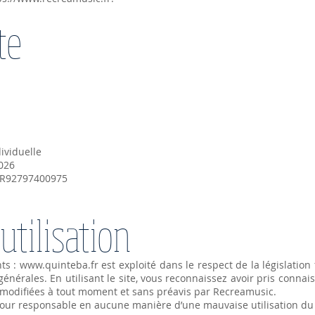
te
ividuelle
026
FR92797400975
utilisation
nts :
www.quinteba.fr
est exploité dans le respect de la législation f
énérales. En utilisant le site, vous reconnaissez avoir pris connai
s modifiées à tout moment et sans préavis par Recreamusic.
our responsable en aucune manière d’une mauvaise utilisation du 