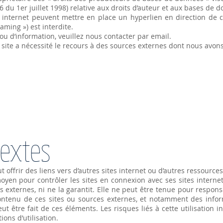
536 du 1er juillet 1998) relative aux droits d’auteur et aux bases de 
te internet peuvent mettre en place un hyperlien en direction de ce
aming ») est interdite.
u d’information, veuillez nous contacter par email.
 site a nécessité le recours à des sources externes dont nous avons
textes
 offrir des liens vers d’autres sites internet ou d’autres ressource
yen pour contrôler les sites en connexion avec ses sites interne
rces externes, ni ne la garantit. Elle ne peut être tenue pour res
ontenu de ces sites ou sources externes, et notamment des inform
t être fait de ces éléments. Les risques liés à cette utilisation 
ions d’utilisation.