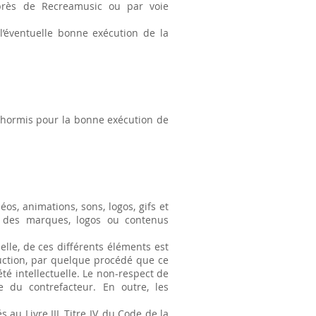
uprès de Recreamusic ou par voie
l’éventuelle bonne exécution de la
 hormis pour la bonne exécution de
éos, animations, sons, logos, gifs et
n des marques, logos ou contenus
elle, de ces différents éléments est
duction, par quelque procédé que ce
té intellectuelle. Le non-respect de
e du contrefacteur. En outre, les
u Livre III, Titre IV, du Code de la