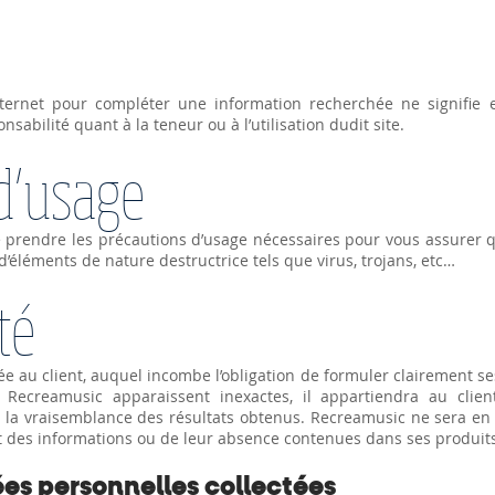
internet pour compléter une information recherchée ne signifi
abilité quant à la teneur ou à l’utilisation dudit site.
d’usage
prendre les précautions d’usage nécessaires pour vous assurer qu
d’éléments de nature destructrice tels que virus, trojans, etc…
té
e au client, auquel incombe l’obligation de formuler clairement ses
r Recreamusic apparaissent inexactes, il appartiendra au cli
e la vraisemblance des résultats obtenus. Recreamusic ne sera en
ient des informations ou de leur absence contenues dans ses produit
ées personnelles collectées