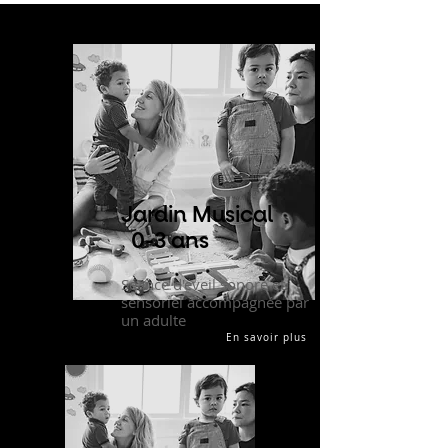
Jardin Musical
0-3 ans
Séance d'éveil sonore et
sensoriel accompagnée par
un adulte
En savoir plus