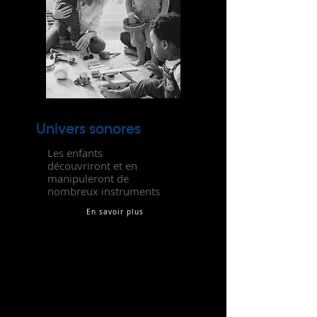
Univers sonores
Les enfants
découvriront et en
manipuleront de
nombreux instruments
En savoir plus