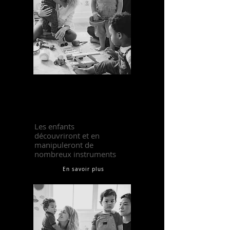
Atelier contes de
Noël
Les enfants
découvriront et en
manipuleront de
nombreux instruments
En savoir plus